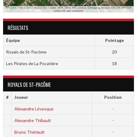
Leaflet
|
Tiles © Esri — Source: Esri, i-cubed, USDA, USGS, AEX, GeoEye, Getmapping, Aerogrid, IGN, IGP, UPR-EGP,
and the GIS User Community
RÉSULTATS
Équipe
Pointage
Royals de St-Pacôme
20
Les Pirates de La Pocatière
18
ROYALS DE ST-PACÔME
#
Joueur
Position
Alexandre Lévesque
-
Alexandre Thibault
-
Bruno Thériault
-