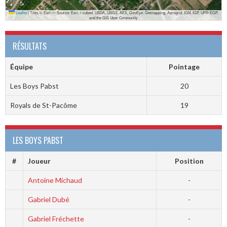
Leaflet
|
Tiles © Esri — Source: Esri, i-cubed, USDA, USGS, AEX, GeoEye, Getmapping, Aerogrid, IGN, IGP, UPR-EGP,
and the GIS User Community
RÉSULTATS
Équipe
Pointage
Les Boys Pabst
20
Royals de St-Pacôme
19
LES BOYS PABST
#
Joueur
Position
Antoine Michaud
-
Gabriel Dubé
-
Gabriel Fréchette
-