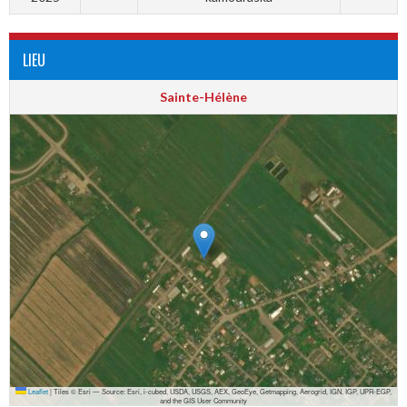
LIEU
Sainte-Hélène
Leaflet
|
Tiles © Esri — Source: Esri, i-cubed, USDA, USGS, AEX, GeoEye, Getmapping, Aerogrid, IGN, IGP, UPR-EGP,
and the GIS User Community