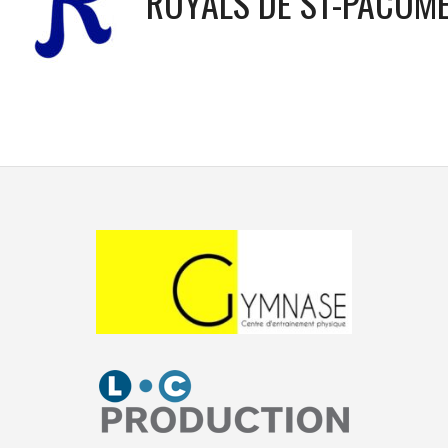
ROYALS DE ST-PACÔM