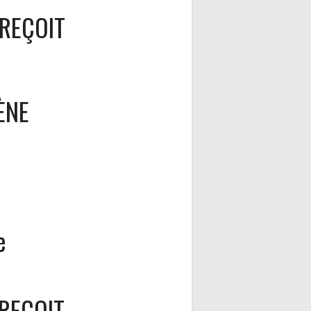
REÇOIT
ÈNE
e
REÇOIT