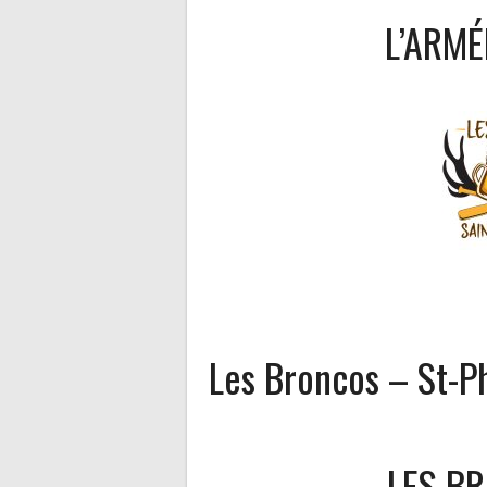
L’ARMÉ
Les Broncos – St-Ph
LES BR