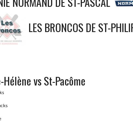
IE NORMAND DE ST-PASCAL
LES BRONCOS DE ST-PHILI
e-Hélène vs St-Pacôme
cks
ucks
e