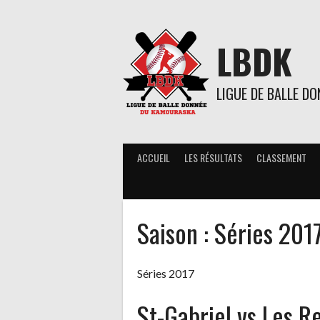
Aller
au
contenu
LBDK
LIGUE DE BALLE D
ACCUEIL
LES RÉSULTATS
CLASSEMENT
Saison :
Séries 201
Séries 2017
St-Gabriel vs Les R