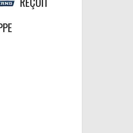
REÇOIT
PPE