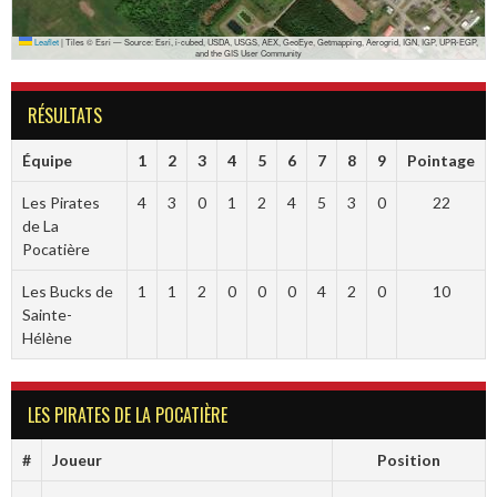
Leaflet
|
Tiles © Esri — Source: Esri, i-cubed, USDA, USGS, AEX, GeoEye, Getmapping, Aerogrid, IGN, IGP, UPR-EGP,
and the GIS User Community
RÉSULTATS
Équipe
1
2
3
4
5
6
7
8
9
Pointage
Les Pirates
4
3
0
1
2
4
5
3
0
22
de La
Pocatière
Les Bucks de
1
1
2
0
0
0
4
2
0
10
Sainte-
Hélène
LES PIRATES DE LA POCATIÈRE
#
Joueur
Position