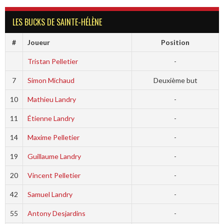
LES BUCKS DE SAINTE-HÉLÈNE
#
Joueur
Position
Tristan Pelletier
-
7
Simon Michaud
Deuxième but
10
Mathieu Landry
-
11
Étienne Landry
-
14
Maxime Pelletier
-
19
Guillaume Landry
-
20
Vincent Pelletier
-
42
Samuel Landry
-
55
Antony Desjardins
-