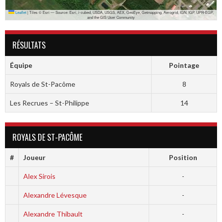
Leaflet
|
Tiles © Esri — Source: Esri, i-cubed, USDA, USGS, AEX, GeoEye, Getmapping, Aerogrid, IGN, IGP, UPR-EGP,
and the GIS User Community
RÉSULTATS
Équipe
Pointage
Royals de St-Pacôme
8
Les Recrues – St-Philippe
14
ROYALS DE ST-PACÔME
#
Joueur
Position
Alex Sirois
-
Alexandre Lévesque
-
Alexandre Thibault
-