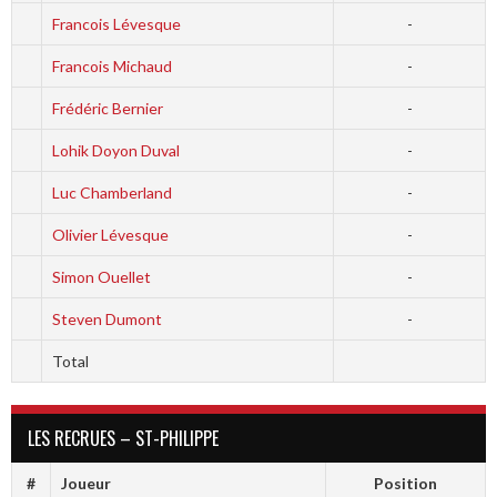
Francois Lévesque
-
Francois Michaud
-
Frédéric Bernier
-
Lohik Doyon Duval
-
Luc Chamberland
-
Olivier Lévesque
-
Simon Ouellet
-
Steven Dumont
-
Total
LES RECRUES – ST-PHILIPPE
#
Joueur
Position