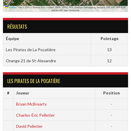
Leaflet
|
Tiles © Esri — Source: Esri, i-cubed, USDA, USGS, AEX, GeoEye, Getmapping, Aerogrid, IGN, IGP, UPR-EGP,
and the GIS User Community
RÉSULTATS
Équipe
Pointage
Les Pirates de La Pocatière
13
Orange 21 de St-Alexandre
12
LES PIRATES DE LA POCATIÈRE
#
Joueur
Position
Bryan McBrearty
-
Charles-Éric Pelletier
-
David Pelletier
-