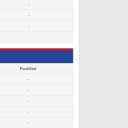
-
-
-
Position
-
-
-
-
-