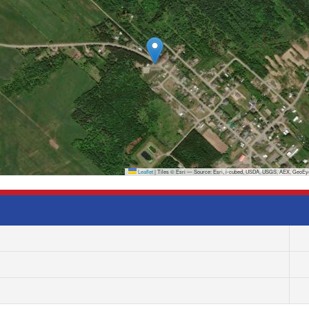
Leaflet
|
Tiles © Esri — Source: Esri, i-cubed, USDA, USGS, AEX, GeoEye