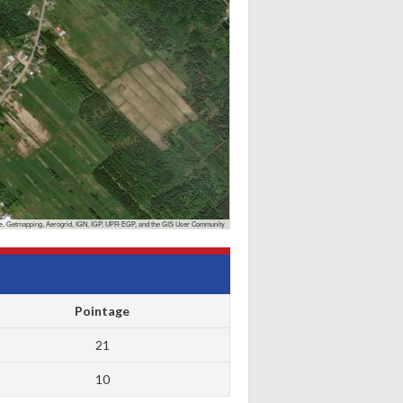
, Getmapping, Aerogrid, IGN, IGP, UPR-EGP, and the GIS User Community
Pointage
21
10