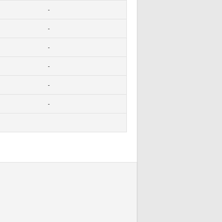
-
-
-
-
-
-