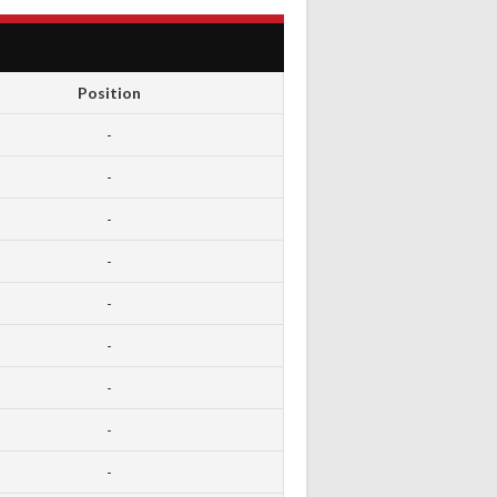
Position
-
-
-
-
-
-
-
-
-