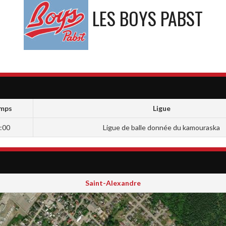
LES BOYS PABST
mps
Ligue
:00
Ligue de balle donnée du kamouraska
Saint-Alexandre