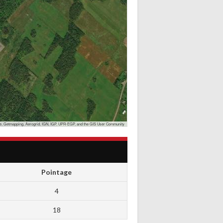
, Getmapping, Aerogrid, IGN, IGP, UPR-EGP, and the GIS User Community
Pointage
4
18