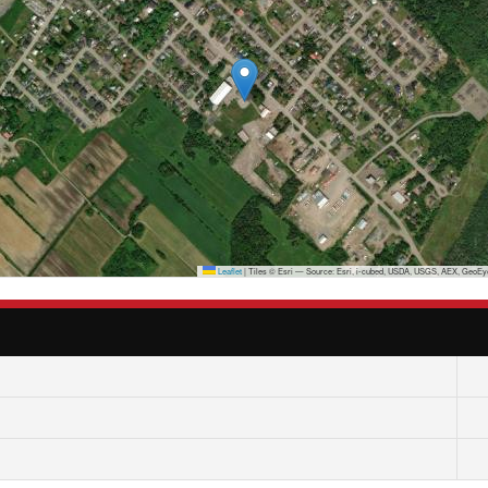
Leaflet
|
Tiles © Esri — Source: Esri, i-cubed, USDA, USGS, AEX, GeoEye