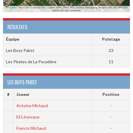
Leaflet
|
Tiles © Esri — Source: Esri, i-cubed, USDA, USGS, AEX, GeoEye, Getmapping, Aerogrid, IGN, IGP, UPR-EGP,
and the GIS User Community
RÉSULTATS
Équipe
Pointage
Les Boys Pabst
23
Les Pirates de La Pocatière
11
LES BOYS PABST
#
Joueur
Position
Antoine Michaud
-
Eli Lévesque
-
Francis Michaud
-