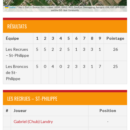
Leaflet
|
Tiles © Esri — Source: Esri, i-cubed, USDA, USGS, AEX, GeoEye, Getmapping, Aerogrid, IGN, IGP, UPR-EGP,
and the GIS User Community
RÉSULTATS
Équipe
1
2
3
4
5
6
7
8
9
Pointage
Les Recrues
5
5
2
2
5
1
3
3
1
26
– St-Philippe
Les Broncos
5
0
4
0
2
3
3
1
7
25
de St-
Philippe
LES RECRUES – ST-PHILIPPE
#
Joueur
Position
Gabriel (Chub) Landry
-