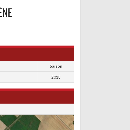
ÈNE
Saison
2018