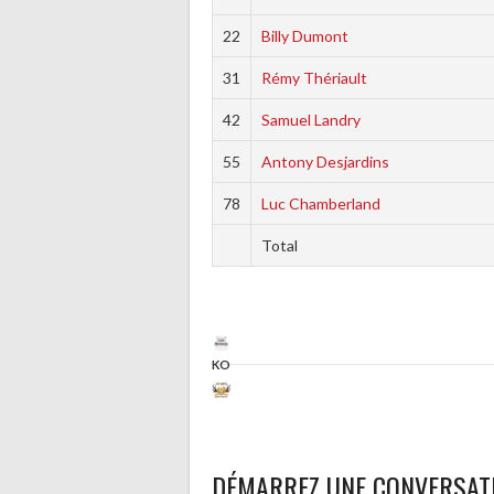
22
Billy Dumont
31
Rémy Thériault
42
Samuel Landry
55
Antony Desjardins
78
Luc Chamberland
Total
KO
DÉMARREZ UNE CONVERSAT