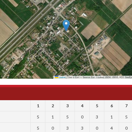
Leaflet
|
Tiles © Esri — Source: Esri, i-cubed, USDA, USGS, AEX, GeoEye
1
2
3
4
5
6
7
5
1
5
0
3
1
5
5
0
3
3
0
4
0