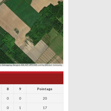
, Getmapping, Aerogrid, IGN, IGP, UPR-EGP, and the GIS User Community
8
9
Pointage
0
0
20
0
1
17