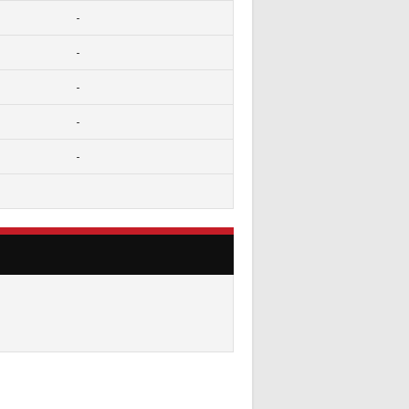
-
-
-
-
-