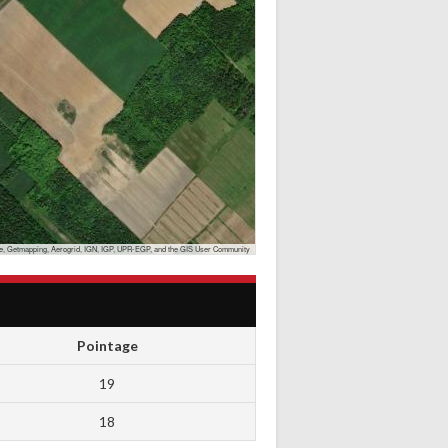
, Getmapping, Aerogrid, IGN, IGP, UPR-EGP, and the GIS User Community
Pointage
19
18