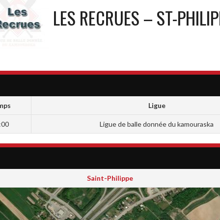
LES RECRUES – ST-PHILIP
mps
Ligue
:00
Ligue de balle donnée du kamouraska
Saint-Philippe