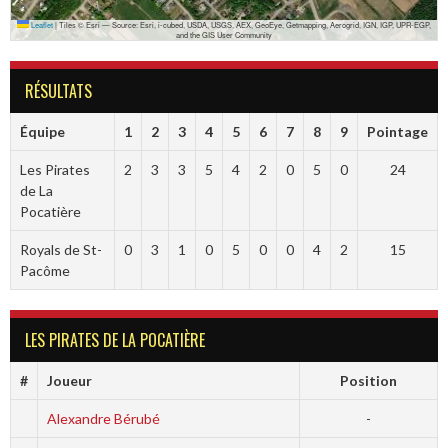
Leaflet
|
Tiles © Esri — Source: Esri, i-cubed, USDA, USGS, AEX, GeoEye, Getmapping, Aerogrid, IGN, IGP, UPR-EGP,
and the GIS User Community
RÉSULTATS
Équipe
1
2
3
4
5
6
7
8
9
Pointage
Les Pirates
2
3
3
5
4
2
0
5
0
24
de La
Pocatière
Royals de St-
0
3
1
0
5
0
0
4
2
15
Pacôme
LES PIRATES DE LA POCATIÈRE
#
Joueur
Position
Alexandre Bérubé
-