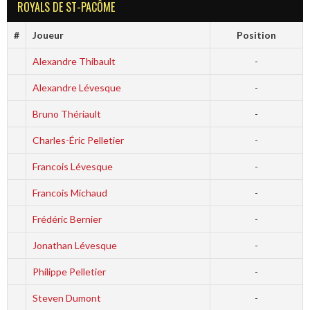
ROYALS DE ST-PACÔME
#
Joueur
Position
Alexandre Thibault
-
Alexandre Lévesque
-
Bruno Thériault
-
Charles-Éric Pelletier
-
Francois Lévesque
-
Francois Michaud
-
Frédéric Bernier
-
Jonathan Lévesque
-
Philippe Pelletier
-
Steven Dumont
-