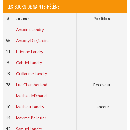
LES BUCKS DE SAINTE-HÉLÈNE
#
Joueur
Position
Antoine Landry
-
55
Antony Desjardins
-
11
Étienne Landry
-
9
Gabriel Landry
-
19
Guillaume Landry
-
78
Luc Chamberland
Receveur
Mathias Michaud
-
10
Mathieu Landry
Lanceur
14
Maxime Pelletier
-
42
Samuel Landry
-