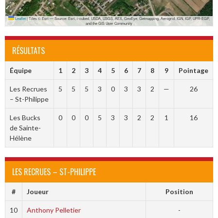
Leaflet
|
Tiles © Esri — Source: Esri, i-cubed, USDA, USGS, AEX, GeoEye, Getmapping, Aerogrid, IGN, IGP, UPR-EGP,
and the GIS User Community
RÉSULTATS
Équipe
1
2
3
4
5
6
7
8
9
Pointage
Les Recrues
5
5
5
3
0
3
3
2
—
26
– St-Philippe
Les Bucks
0
0
0
5
3
3
2
2
1
16
de Sainte-
Hélène
LES RECRUES – ST-PHILIPPE
#
Joueur
Position
10
Anthony Pelletier
-