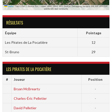
Leaflet
|
Tiles © Esri — Source: Esri, i-cubed, USDA, USGS, AEX, GeoEye, Getmapping, Aerogrid, IGN, IGP, UPR-EGP,
and the GIS User Community
RÉSULTATS
Équipe
Pointage
Les Pirates de La Pocatière
12
St-Bruno
29
LES PIRATES DE LA POCATIÈRE
#
Joueur
Position
Bryan McBrearty
-
Charles-Éric Pelletier
-
David Pelletier
-