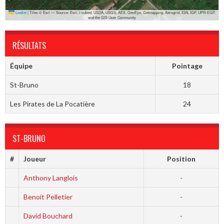
Leaflet
|
Tiles © Esri — Source: Esri, i-cubed, USDA, USGS, AEX, GeoEye, Getmapping, Aerogrid, IGN, IGP, UPR-EGP,
and the GIS User Community
RÉSULTATS
Équipe
Pointage
St-Bruno
18
Les Pirates de La Pocatière
24
ST-BRUNO
#
Joueur
Position
Anthony Langlois
-
Benoit Pelletier
-
David Bouchard
-