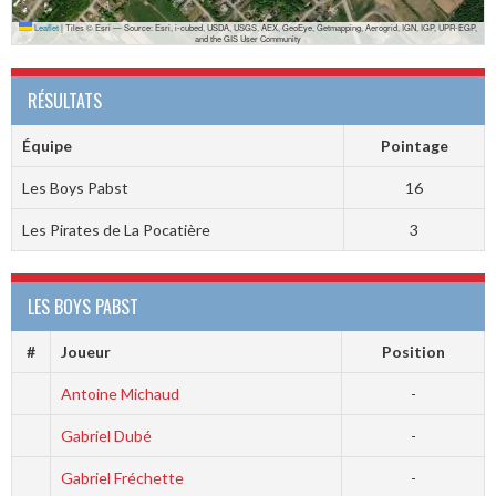
Leaflet
|
Tiles © Esri — Source: Esri, i-cubed, USDA, USGS, AEX, GeoEye, Getmapping, Aerogrid, IGN, IGP, UPR-EGP,
and the GIS User Community
RÉSULTATS
Équipe
Pointage
Les Boys Pabst
16
Les Pirates de La Pocatière
3
LES BOYS PABST
#
Joueur
Position
Antoine Michaud
-
Gabriel Dubé
-
Gabriel Fréchette
-