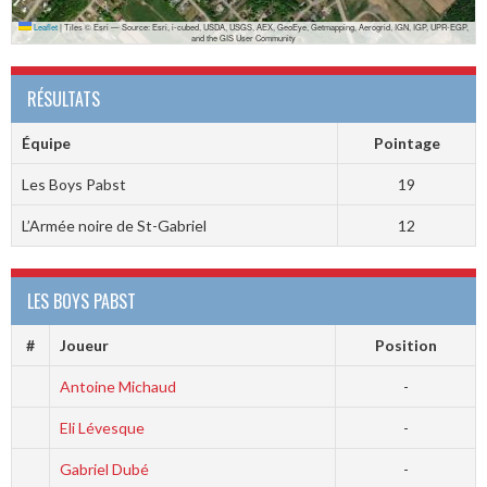
Leaflet
|
Tiles © Esri — Source: Esri, i-cubed, USDA, USGS, AEX, GeoEye, Getmapping, Aerogrid, IGN, IGP, UPR-EGP,
and the GIS User Community
RÉSULTATS
Équipe
Pointage
Les Boys Pabst
19
L’Armée noire de St-Gabriel
12
LES BOYS PABST
#
Joueur
Position
Antoine Michaud
-
Eli Lévesque
-
Gabriel Dubé
-