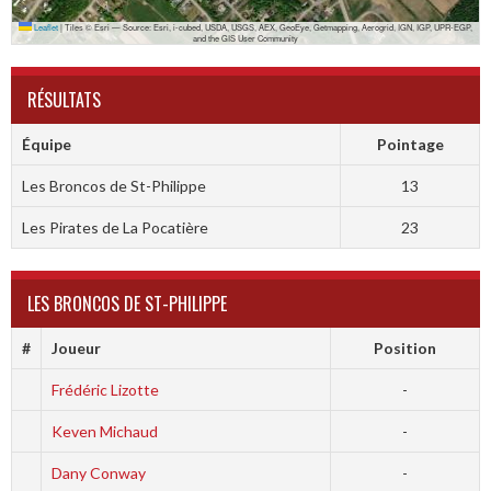
Leaflet
|
Tiles © Esri — Source: Esri, i-cubed, USDA, USGS, AEX, GeoEye, Getmapping, Aerogrid, IGN, IGP, UPR-EGP,
and the GIS User Community
RÉSULTATS
Équipe
Pointage
Les Broncos de St-Philippe
13
Les Pirates de La Pocatière
23
LES BRONCOS DE ST-PHILIPPE
#
Joueur
Position
Frédéric Lizotte
-
Keven Michaud
-
Dany Conway
-