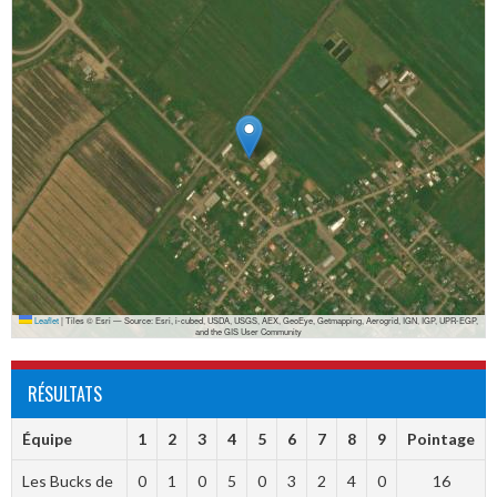
Leaflet
|
Tiles © Esri — Source: Esri, i-cubed, USDA, USGS, AEX, GeoEye, Getmapping, Aerogrid, IGN, IGP, UPR-EGP,
and the GIS User Community
RÉSULTATS
Équipe
1
2
3
4
5
6
7
8
9
Pointage
Les Bucks de
0
1
0
5
0
3
2
4
0
16