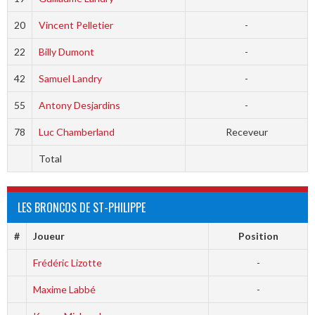
20
Vincent Pelletier
-
22
Billy Dumont
-
42
Samuel Landry
-
55
Antony Desjardins
-
78
Luc Chamberland
Receveur
Total
LES BRONCOS DE ST-PHILIPPE
#
Joueur
Position
Frédéric Lizotte
-
Maxime Labbé
-