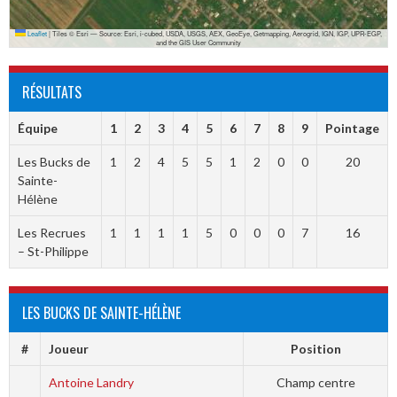
Leaflet
|
Tiles © Esri — Source: Esri, i-cubed, USDA, USGS, AEX, GeoEye, Getmapping, Aerogrid, IGN, IGP, UPR-EGP,
and the GIS User Community
RÉSULTATS
Équipe
1
2
3
4
5
6
7
8
9
Pointage
Les Bucks de
1
2
4
5
5
1
2
0
0
20
Sainte-
Hélène
Les Recrues
1
1
1
1
5
0
0
0
7
16
– St-Philippe
LES BUCKS DE SAINTE-HÉLÈNE
#
Joueur
Position
Antoine Landry
Champ centre