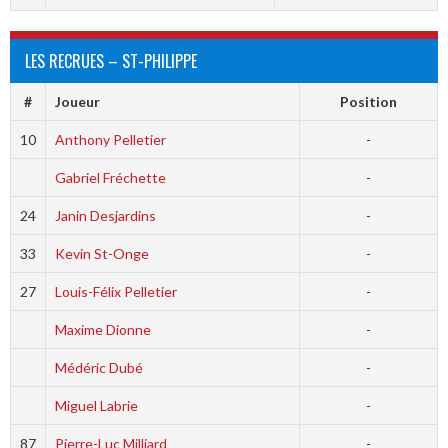
LES RECRUES – ST-PHILIPPE
#
Joueur
Position
10
Anthony Pelletier
-
Gabriel Fréchette
-
24
Janin Desjardins
-
33
Kevin St-Onge
-
27
Louis-Félix Pelletier
-
Maxime Dionne
-
Médéric Dubé
-
Miguel Labrie
-
87
Pierre-Luc Milliard
-