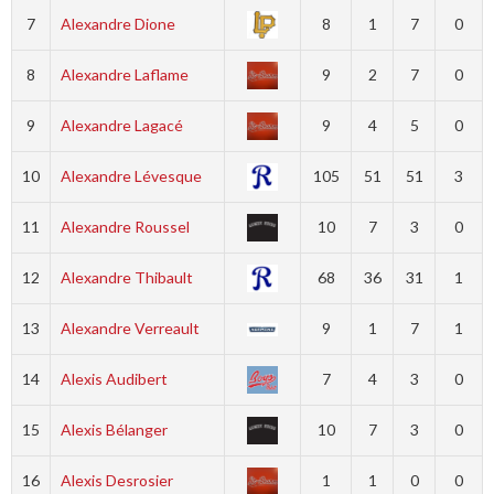
7
Alexandre Dione
8
1
7
0
8
Alexandre Laflame
9
2
7
0
9
Alexandre Lagacé
9
4
5
0
10
Alexandre Lévesque
105
51
51
3
11
Alexandre Roussel
10
7
3
0
12
Alexandre Thibault
68
36
31
1
13
Alexandre Verreault
9
1
7
1
14
Alexis Audibert
7
4
3
0
15
Alexis Bélanger
10
7
3
0
16
Alexis Desrosier
1
1
0
0