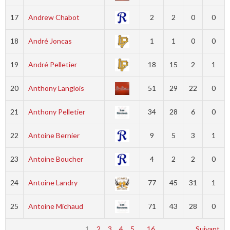
17
Andrew Chabot
2
2
0
0
18
André Joncas
1
1
0
0
19
André Pelletier
18
15
2
1
20
Anthony Langlois
51
29
22
0
21
Anthony Pelletier
34
28
6
0
22
Antoine Bernier
9
5
3
1
23
Antoine Boucher
4
2
2
0
24
Antoine Landry
77
45
31
1
25
Antoine Michaud
71
43
28
0
1
2
3
4
5
…
16
Suivant