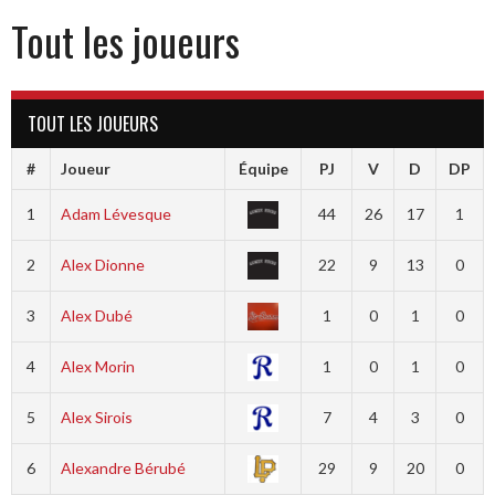
Tout les joueurs
TOUT LES JOUEURS
#
Joueur
Équipe
PJ
V
D
DP
1
Adam Lévesque
44
26
17
1
2
Alex Dionne
22
9
13
0
3
Alex Dubé
1
0
1
0
4
Alex Morin
1
0
1
0
5
Alex Sirois
7
4
3
0
6
Alexandre Bérubé
29
9
20
0